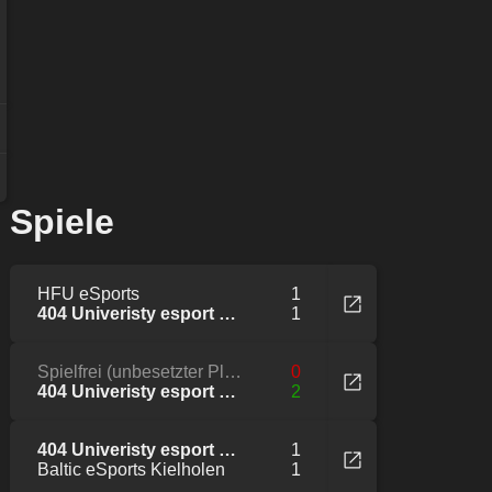
Spiele
HFU eSports
1
404 Univeristy esport Pink
1
Spielfrei (unbesetzter Platz der Liga)
0
404 Univeristy esport Pink
2
404 Univeristy esport Pink
1
Baltic eSports Kielholen
1