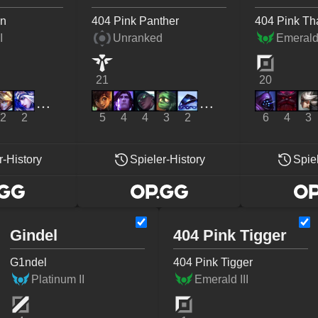
on
404 Pink Panther
404 Pink T
I
Unranked
Emerald 
21
20
2
2
5
4
4
3
2
6
4
3
r-History
Spieler-History
Spie
Gindel
404 Pink Tigger
G1ndel
404 Pink Tigger
Platinum II
Emerald III