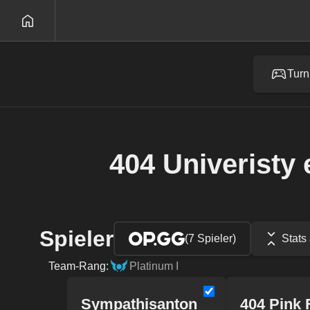
Turn
404 Univeristy 
Spieler
(7 Spieler)
Stats
Team-Rang:
Platinum I
Sympathisanton
404 Pink 