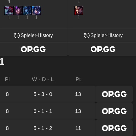
4
1
1
1
1
1
1
Spieler-History
Spieler-History
1
Pl
W - D - L
Pt
8
5 - 3 - 0
13
8
6 - 1 - 1
13
8
5 - 1 - 2
11