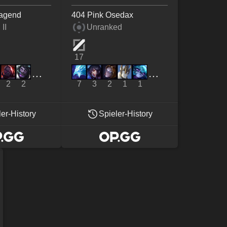
hagend
404 Pink Osedax
II
Unranked
17
2
2
7
3
2
1
1
ler-History
Spieler-History