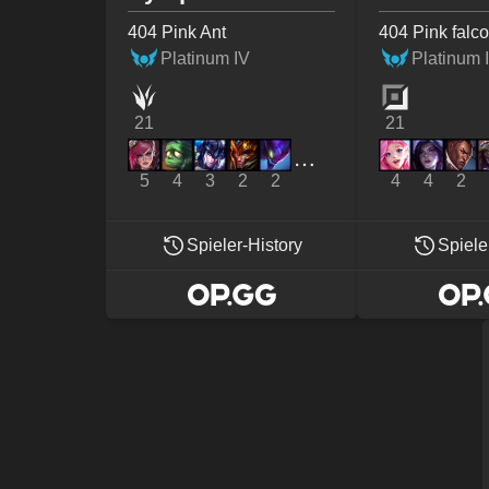
404 Pink Ant
404 Pink falc
Platinum IV
Platinum I
21
21
5
4
3
2
2
4
4
2
Spieler-History
Spiele