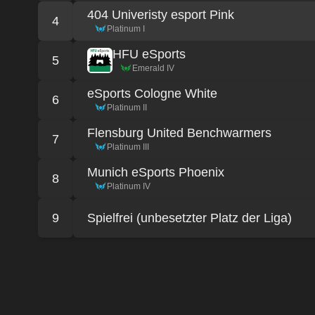
404 Univeristy esport Pink
4
Platinum I
HFU eSports
5
Emerald IV
eSports Cologne White
6
Platinum II
Flensburg United Benchwarmers
7
Platinum III
Munich eSports Phoenix
8
Platinum IV
9
Spielfrei (unbesetzter Platz der Liga)