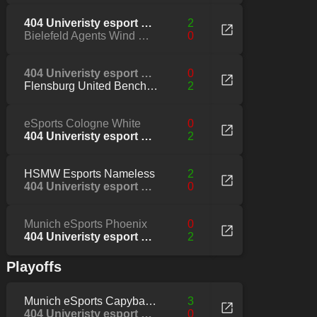
404 Univeristy esport Pink
2
Bielefeld Agents Wind Walkers
0
404 Univeristy esport Pink
0
Flensburg United Benchwarmers
2
eSports Cologne White
0
404 Univeristy esport Pink
2
HSMW Esports Nameless
2
404 Univeristy esport Pink
0
Munich eSports Phoenix
0
404 Univeristy esport Pink
2
Playoffs
Munich eSports Capybaras
3
404 Univeristy esport Pink
0