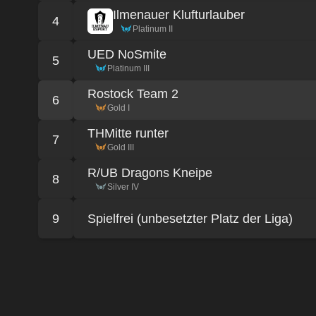
Ilmenauer Klufturlauber
4
Platinum II
UED NoSmite
5
Platinum III
Rostock Team 2
6
Gold I
THMitte runter
7
Gold III
R/UB Dragons Kneipe
8
Silver IV
9
Spielfrei (unbesetzter Platz der Liga)