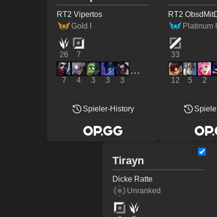
RT2 Vipertos
RT2 ObsdMit
Gold I
Platinum 
26
7
33
7
4
3
3
3
12
5
2
Spieler-History
Spiele
Tirayn
Dicke Ratte
Unranked