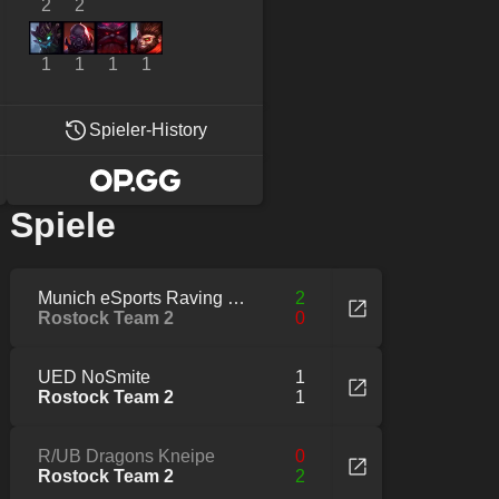
2
2
1
1
1
1
Spieler-History
Spiele
Munich eSports Raving Crabs
2
Rostock Team 2
0
UED NoSmite
1
Rostock Team 2
1
R/UB Dragons Kneipe
0
Rostock Team 2
2