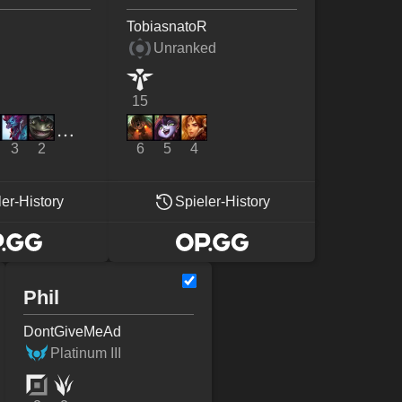
TobiasnatoR
Unranked
15
3
2
6
5
4
ler-History
Spieler-History
Phil
DontGiveMeAd
Platinum III