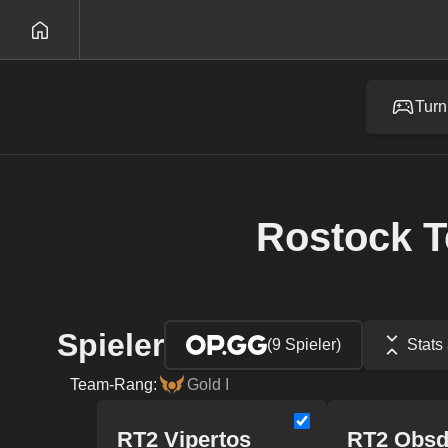
Turn
Rostock 
Spieler
(9 Spieler)
Stats
Team-Rang:
Gold I
RT2 Vipertos
RT2 Obsd