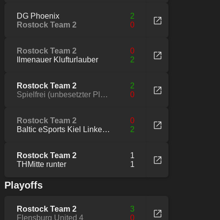
DG Phoenix
2
Rostock Team 2
0
Rostock Team 2
0
Ilmenauer Klufturlauber
2
Rostock Team 2
2
Spielfrei (unbesetzter Platz der Liga)
0
Rostock Team 2
0
Baltic eSports Kiel Linke Super Dornhaie
2
Rostock Team 2
1
THMitte runter
1
Playoffs
Rostock Team 2
3
Flensburg United 4
0