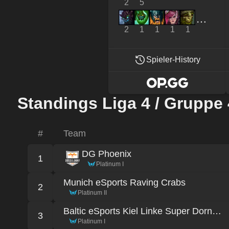
2
5
2
1
1
1
1
Spieler-History
Standings Liga 4 / Gruppe 
#
Team
DG Phoenix
1
Platinum I
Munich eSports Raving Crabs
2
Platinum II
Baltic eSports Kiel Linke Super Dornhaie
3
Platinum I