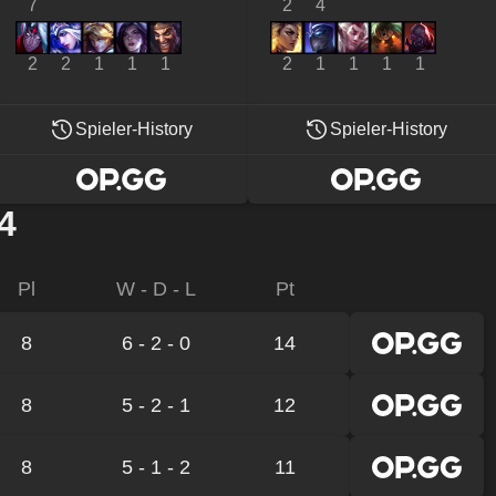
7
2
4
2
2
1
1
1
2
1
1
1
1
Spieler-History
Spieler-History
4
Pl
W - D - L
Pt
8
6 - 2 - 0
14
8
5 - 2 - 1
12
8
5 - 1 - 2
11