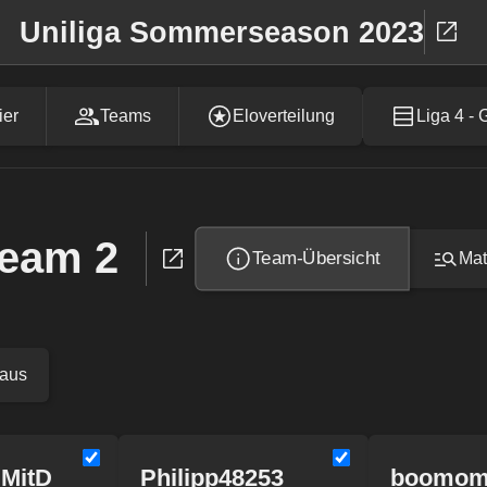
Uniliga Sommerseason 2023
ier
Teams
Eloverteilung
Liga 4 - 
Team 2
Team-Übersicht
Mat
 aus
MitD
Philipp48253
boomom