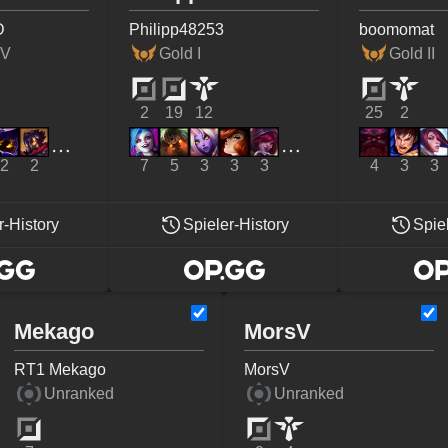
D
Philipp48253
boomomat
IV
Gold I
Gold II
2
19
12
25
2
2
2
7
5
3
3
3
4
3
3
r-History
Spieler-History
Spie
Mekago
MorsV
RT1 Mekago
MorsV
Unranked
Unranked