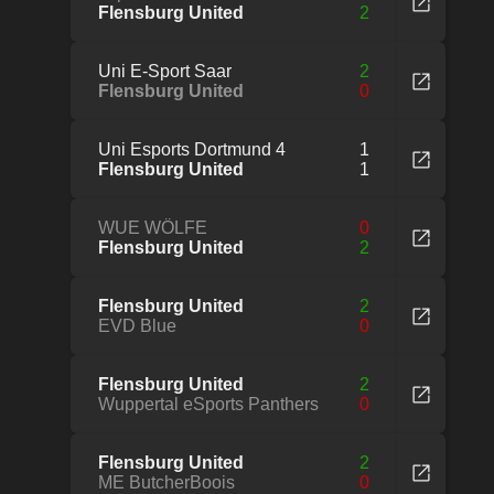
Flensburg United
2
Uni E-Sport Saar
2
Flensburg United
0
Uni Esports Dortmund 4
1
Flensburg United
1
WUE WÖLFE
0
Flensburg United
2
Flensburg United
2
EVD Blue
0
Flensburg United
2
Wuppertal eSports Panthers
0
Flensburg United
2
ME ButcherBoois
0