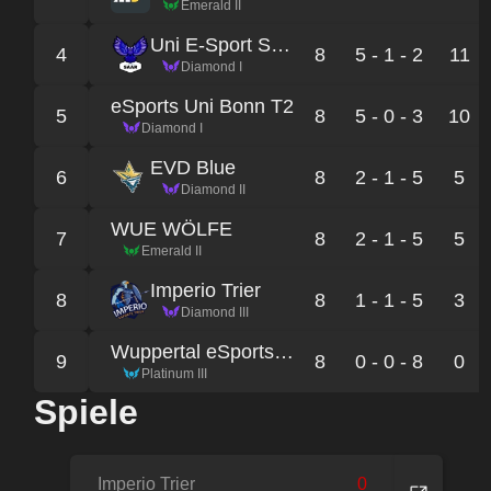
Emerald II
Uni E-Sport Saar
4
8
5 - 1 - 2
11
Diamond I
eSports Uni Bonn T2
5
8
5 - 0 - 3
10
Diamond I
EVD Blue
6
8
2 - 1 - 5
5
Diamond II
WUE WÖLFE
7
8
2 - 1 - 5
5
Emerald II
Imperio Trier
8
8
1 - 1 - 5
3
Diamond III
Wuppertal eSports Panthers
9
8
0 - 0 - 8
0
Platinum III
Spiele
Imperio Trier
0