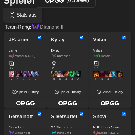
Spieler
(6 Spieler)
Stats aus
Team-Rang:
Diamond III
JRJarne
Kyray
Vidarr
Jarne
Kyray
Vídarr
Master (44 LP)
Unranked
Emerald I
27
27
27
7
6
3
3
2
8
6
3
3
2
11
5
3
2
2
Spieler-History
Spieler-History
Spieler-History
Gerselhoff
Silversurfer
Snow
Gerselhoff
S7 Silversurfer
NUC Henry Snow
Diamond III
Platinum I
Master (219 LP)