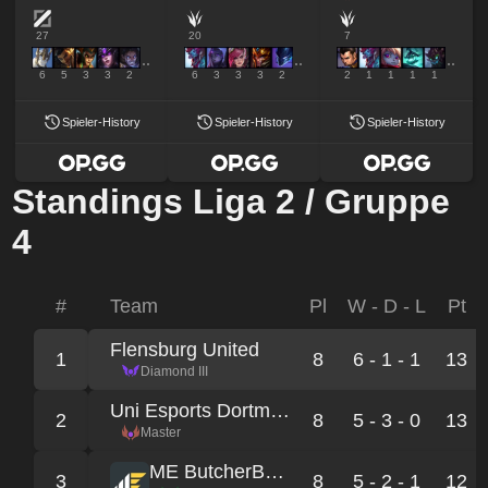
27
20
7
6
5
3
3
2
6
3
3
3
2
2
1
1
1
1
Spieler-History
Spieler-History
Spieler-History
Standings Liga 2 / Gruppe
4
#
Team
Pl
W - D - L
Pt
Flensburg United
1
8
6 - 1 - 1
13
Diamond III
Uni Esports Dortmund 4
2
8
5 - 3 - 0
13
Master
ME ButcherBoois
3
8
5 - 2 - 1
12