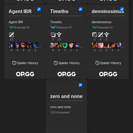
Agent IBR
Timetho
denninosimus
Agent IBR
Timetho
denninosimus
Emerald III
Platinum IV
Emerald IV
15
2
13
2
4
6
4
4
3
2
1
6
2
1
1
1
3
2
1
1
1
Spieler-History
Spieler-History
Spieler-History
zero and none
zero and none
Unranked