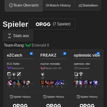
Team-Übersicht
Match-History
Statistiken
Spieler
(7 Spieler)
Stats aus
Team-Rang:
Emerald II
eZCatch
FREAKZ
optimistic vibe
ELG Høller
macher mentality
optimistic vibe
Diamond II
Master (20 LP)
Unranked
18
1
1
19
18
1
7
2
2
1
1
6
3
2
1
1
5
5
2
1
1
Spieler-History
Spieler-History
Spieler-History