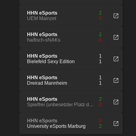
HHN eSports
2
UEM Mainzet
0
HHN eSports
2
haifisch-sNAKs
0
HHN eSports
1
Bielefeld Sexy Edition
1
HHN eSports
1
Dreirad Mannheim
1
HHN eSports
2
Spielfrei (unbesetzter Platz der Liga)
0
HHN eSports
0
University eSports Marburg
2