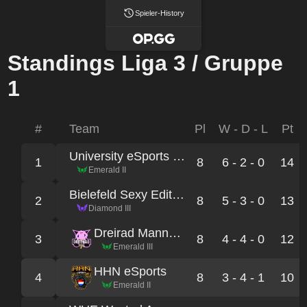
Spieler-History
Standings Liga 3 / Gruppe
1
#
Team
Pl
W - D - L
Pt
University eSports Marburg
1
8
6 - 2 - 0
14
Emerald II
Bielefeld Sexy Edition
2
8
5 - 3 - 0
13
Diamond III
Dreirad Mannheim
3
8
4 - 4 - 0
12
Emerald III
HHN eSports
4
8
3 - 4 - 1
10
Emerald II