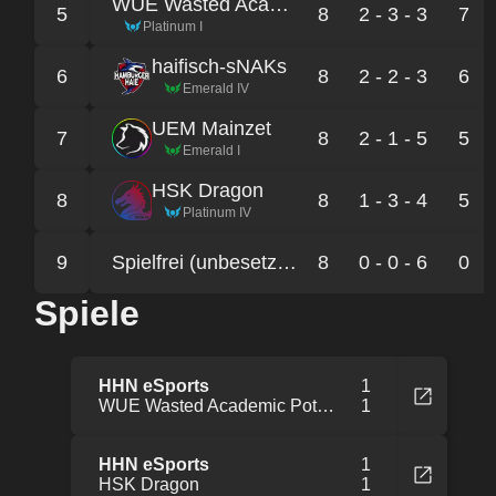
WUE Wasted Academic Potential
5
8
2 - 3 - 3
7
Platinum I
haifisch-sNAKs
6
8
2 - 2 - 3
6
Emerald IV
UEM Mainzet
7
8
2 - 1 - 5
5
Emerald I
HSK Dragon
8
8
1 - 3 - 4
5
Platinum IV
9
Spielfrei (unbesetzter Platz der Liga)
8
0 - 0 - 6
0
Spiele
HHN eSports
1
WUE Wasted Academic Potential
1
HHN eSports
1
HSK Dragon
1