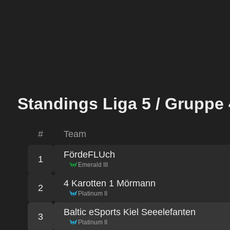
Standings Liga 5 / Gruppe 
#
Team
FördeFLUch
1
Emerald III
4 Karotten 1 Mörmann
2
Platinum II
Baltic eSports Kiel Seeelefanten
3
Platinum II