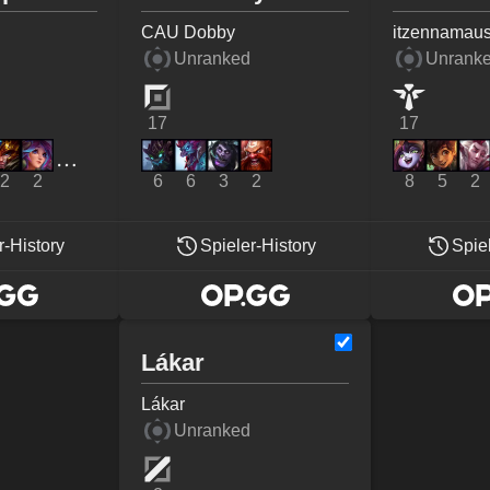
CAU Dobby
itzennamau
Unranked
Unrank
17
17
2
2
6
6
3
2
8
5
2
r-History
Spieler-History
Spie
Lákar
Lákar
Unranked