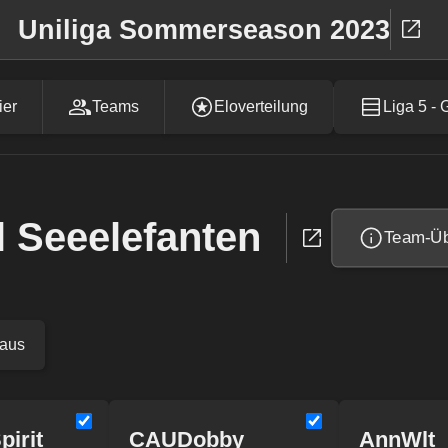
Uniliga Sommerseason 2023
ier
Teams
Eloverteilung
Liga 5 - 
l Seeelefanten
Team-Üb
 aus
pirit
CAUDobby
AnnWlt