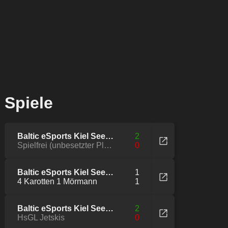
Spiele
Baltic eSports Kiel Seeelefanten
2
Spielfrei (unbesetzter Platz der Liga)
0
Baltic eSports Kiel Seeelefanten
1
4 Karotten 1 Mörmann
1
Baltic eSports Kiel Seeelefanten
2
HsGL Jetskis
0