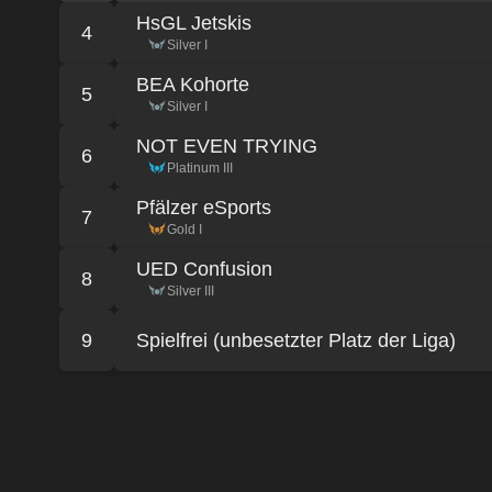
HsGL Jetskis
4
Silver I
BEA Kohorte
5
Silver I
NOT EVEN TRYING
6
Platinum III
Pfälzer eSports
7
Gold I
UED Confusion
8
Silver III
9
Spielfrei (unbesetzter Platz der Liga)