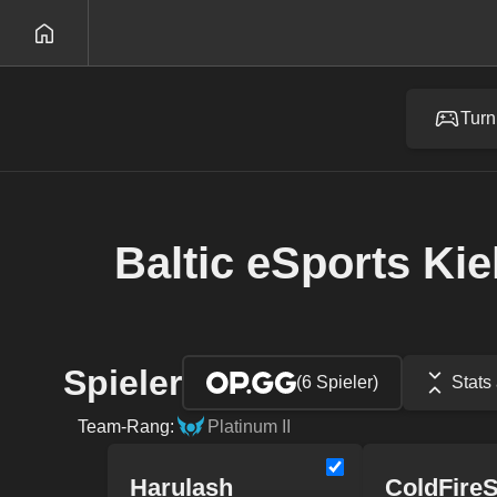
Turn
Baltic eSports Kie
Spieler
(6 Spieler)
Stats
Team-Rang:
Platinum II
Harulash
ColdFireS