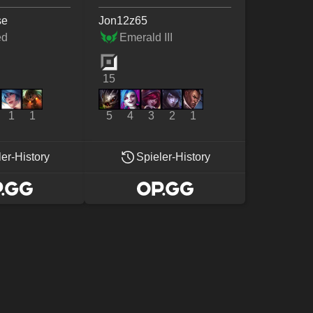
se
Jon12z65
ed
Emerald III
15
1
1
5
4
3
2
1
ler-History
Spieler-History