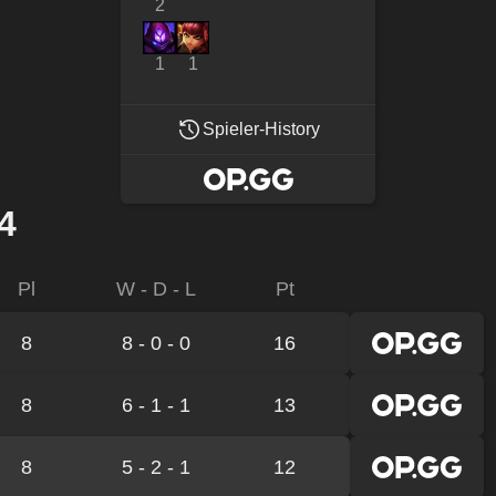
2
1
1
Spieler-History
4
Pl
W - D - L
Pt
8
8 - 0 - 0
16
8
6 - 1 - 1
13
8
5 - 2 - 1
12