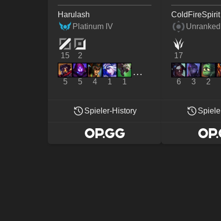
Harulash
ColdFireSpirit
Platinum IV
Unranked
15
2
17
5
5
4
1
1
6
3
2
Spieler-History
Spiele