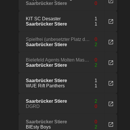
Saarbrücker Stiere
0
KIT SC Desaster
1
Saarbrücker Stiere
1
Spielfrei (unbesetzter Platz der Liga)
0
Saarbrücker Stiere
2
Bielefeld Agents Molten Masters
0
Saarbrücker Stiere
2
Saarbrücker Stiere
1
WUE Rift Panthers
1
Saarbrücker Stiere
2
DGRD
0
Saarbrücker Stiere
0
BIEsty Boys
2