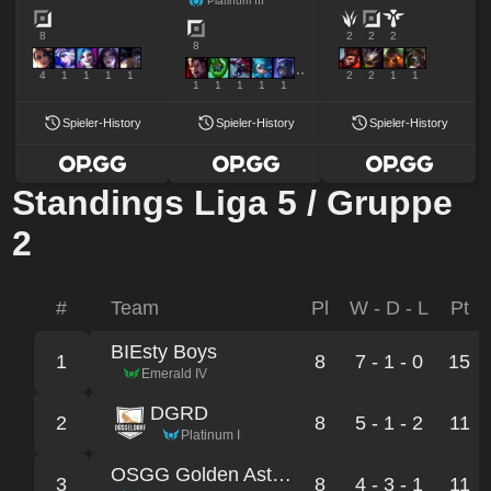
Platinum III
8
2
2
2
8
4
1
1
1
1
2
2
1
1
1
1
1
1
1
Spieler-History
Spieler-History
Spieler-History
Standings Liga 5 / Gruppe
2
#
Team
Pl
W - D - L
Pt
BIEsty Boys
1
8
7 - 1 - 0
15
Emerald IV
DGRD
2
8
5 - 1 - 2
11
Platinum I
OSGG Golden Astronauts
3
8
4 - 3 - 1
11