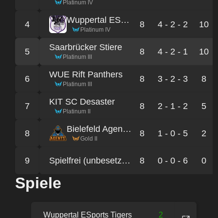
Platinum IV
Wuppertal ESports Tigers
4
8
4 - 2 - 2
10
Platinum IV
Saarbrücker Stiere
5
8
4 - 2 - 1
10
Platinum III
WUE Rift Panthers
6
8
3 - 2 - 3
8
Platinum III
KIT SC Desaster
7
8
2 - 1 - 2
5
Platinum II
Bielefeld Agents Molten Masters
8
8
1 - 0 - 5
2
Gold II
9
Spielfrei (unbesetzter Platz der Liga)
8
0 - 0 - 6
0
Spiele
Wuppertal ESports Tigers
2