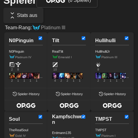
Spieler
(6 Spieler)
Stats aus
Team-Rang:
Platinum III
N0Pinguin
Tilt
Hullihulli
N0Pinguin
RealTilt
HullihulliJr
Platinum IV
Emerald I
Platinum III
2
8
10
8
2
1
1
1
1
4
2
2
1
1
2
2
1
1
1
Spieler-History
Spieler-History
Spieler-History
Kampfschwei
Soul
TMPST
n
TheRealSouI
TMPST
Erdmann135
Gold IV
Platinum I