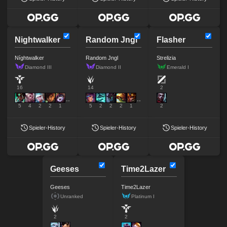
Nightwalker
Random Jngl
Flasher
Níghtwalker
Random Jngl
Strelizia
Diamond III
Diamond II
Emerald I
16
14
2
5
4
2
2
1
5
2
2
2
1
2
Spieler-History
Spieler-History
Spieler-History
Geeses
Time2Lazer
Geeses
Time2Lazer
Unranked
Platinum I
2
2