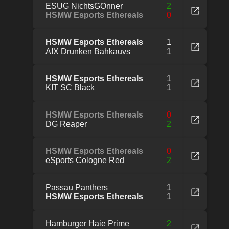
ESUG NichtsGÖnner
2
HSMW Esports Ethereals
0
HSMW Esports Ethereals
1
AIX Drunken Bahkauvs
1
HSMW Esports Ethereals
1
KIT SC Black
1
HSMW Esports Ethereals
0
DG Reaper
2
HSMW Esports Ethereals
0
eSports Cologne Red
2
Passau Panthers
1
HSMW Esports Ethereals
1
Hamburger Haie Prime
2