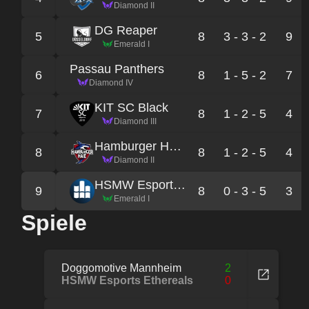
Diamond II
DG Reaper
5
8
3 - 3 - 2
9
Emerald I
Passau Panthers
6
8
1 - 5 - 2
7
Diamond IV
KIT SC Black
7
8
1 - 2 - 5
4
Diamond III
Hamburger Haie Prime
8
8
1 - 2 - 5
4
Diamond II
HSMW Esports Ethereals
9
8
0 - 3 - 5
3
Emerald I
Spiele
Doggomotive Mannheim
2
HSMW Esports Ethereals
0