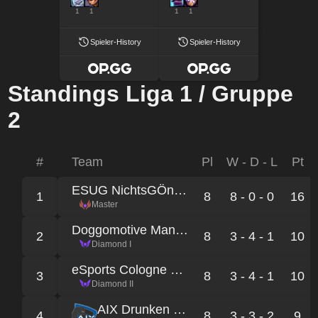
1
1
1
1
Spieler-History
Spieler-History
Standings Liga 1 / Gruppe
2
#
Team
Pl
W - D - L
Pt
ESUG NichtsGÖnner
1
8
8 - 0 - 0
16
Master
Doggomotive Mannheim
2
8
3 - 4 - 1
10
Diamond I
eSports Cologne Red
3
8
3 - 4 - 1
10
Diamond II
AIX Drunken Bahkauvs
4
8
3 - 3 - 2
9