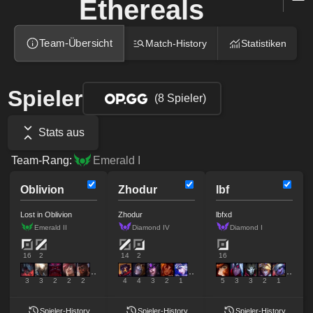
Ethereals
Team-Übersicht
Match-History
Statistiken
Spieler
(8 Spieler)
Stats aus
Team-Rang:
Emerald I
Oblivion
Zhodur
lbf
Lost in Oblivion
Zhodur
lbfxd
Emerald II
Diamond IV
Diamond I
16
2
14
2
16
3
3
2
2
2
4
4
3
2
1
5
3
3
2
1
Spieler-History
Spieler-History
Spieler-History