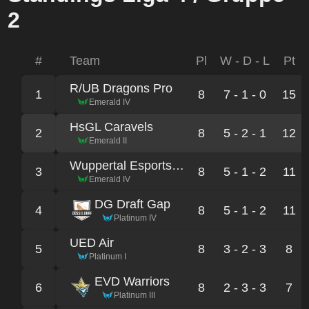
2
#
Team
Pl
W - D - L
Pt
R/UB Dragons Pro
1
8
7 - 1 - 0
15
Emerald IV
HsGL Caravels
2
8
5 - 2 - 1
12
Emerald II
Wuppertal Esports Cats
3
8
5 - 1 - 2
11
Emerald IV
DG Draft Gap
4
8
5 - 1 - 2
11
Platinum IV
UED Air
5
8
3 - 2 - 3
8
Platinum I
EVD Warriors
6
8
2 - 3 - 3
7
Platinum III