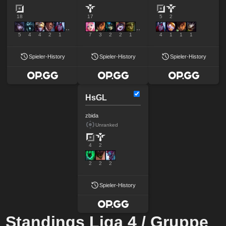
18
17
5
2
5
4
4
2
1
7
3
2
2
1
4
1
1
1
Spieler-History
Spieler-History
Spieler-History
HsGL
zbida
Unranked
4
2
2
2
2
Spieler-History
Standings Liga 4 / Gruppe