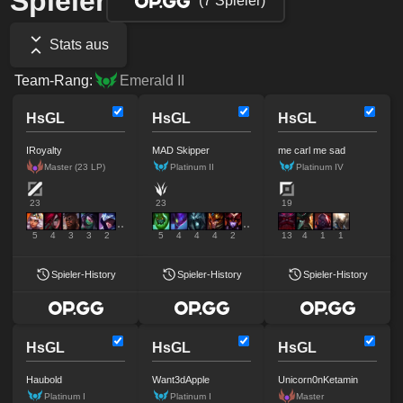
Spieler
(7 Spieler)
Stats aus
Team-Rang:
Emerald II
HsGL
HsGL
HsGL
IRoyalty
MAD Skipper
me carl me sad
Master (23 LP)
Platinum II
Platinum IV
23
23
19
5
4
3
3
2
5
4
4
4
2
13
4
1
1
Spieler-History
Spieler-History
Spieler-History
HsGL
HsGL
HsGL
Haubold
Want3dApple
Unicorn0nKetamin
Platinum I
Platinum I
Master