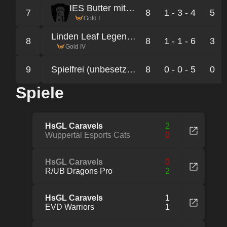
IES Butter mit die Fische
7
8
1 - 3 - 4
5
Gold I
Linden Leaf Legends Hanover
8
8
1 - 1 - 6
3
Gold IV
9
Spielfrei (unbesetzter Platz der Liga)
8
0 - 0 - 5
0
Spiele
HsGL Caravels
2
Wuppertal Esports Cats
0
HsGL Caravels
0
R/UB Dragons Pro
2
HsGL Caravels
1
EVD Warriors
1