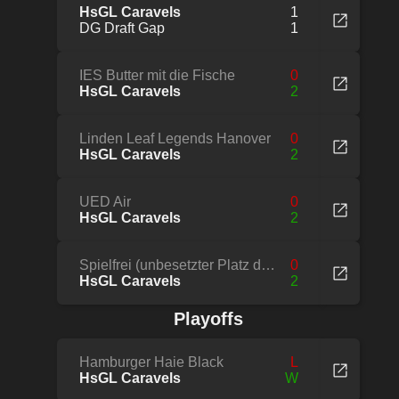
HsGL Caravels
1
DG Draft Gap
1
IES Butter mit die Fische
0
HsGL Caravels
2
Linden Leaf Legends Hanover
0
HsGL Caravels
2
UED Air
0
HsGL Caravels
2
Spielfrei (unbesetzter Platz der Liga)
0
HsGL Caravels
2
Playoffs
Hamburger Haie Black
L
HsGL Caravels
W