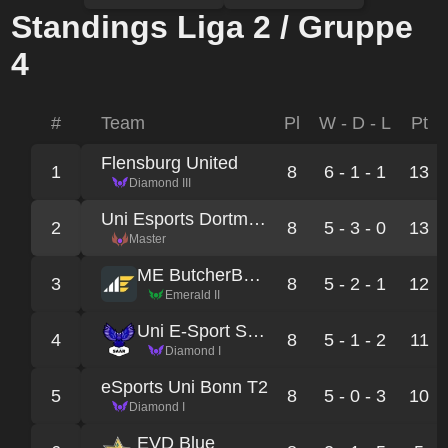
Standings Liga 2 / Gruppe
4
#
Team
Pl
W - D - L
Pt
Flensburg United
1
8
6 - 1 - 1
13
Diamond III
Uni Esports Dortmund 4
2
8
5 - 3 - 0
13
Master
ME ButcherBoois
3
8
5 - 2 - 1
12
Emerald II
Uni E-Sport Saar
4
8
5 - 1 - 2
11
Diamond I
eSports Uni Bonn T2
5
8
5 - 0 - 3
10
Diamond I
EVD Blue