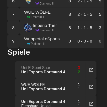
6
8
2 - 1 - 5
5
Diamond II
WUE WÖLFE
7
8
2 - 1 - 5
5
Emerald II
Imperio Trier
8
8
1 - 1 - 5
3
Diamond III
Wuppertal eSports Panthers
9
8
0 - 0 - 8
0
Platinum III
Spiele
Uni E-Sport Saar
0
Uni Esports Dortmund 4
2
WUE WÖLFE
1
Uni Esports Dortmund 4
1
Uni Esports Dortmund 4
1
Flensburg United
1