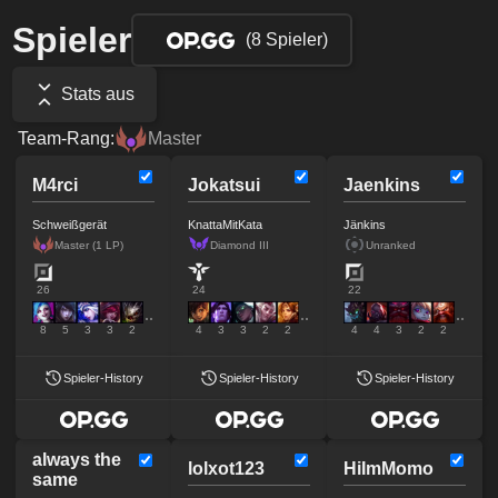
Spieler
(8 Spieler)
Stats aus
Team-Rang:
Master
M4rci
Jokatsui
Jaenkins
Schweißgerät
KnattaMitKata
Jänkins
Master (1 LP)
Diamond III
Unranked
26
24
22
8
5
3
3
2
4
3
3
2
2
4
4
3
2
2
Spieler-History
Spieler-History
Spieler-History
always the
lolxot123
HiImMomo
same