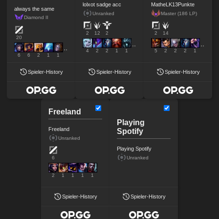
lolxot sadge acc
MatheLK13Punkte
always the same
Unranked
Master (186 LP)
Diamond II
2
12
2
2
14
20
4
2
2
1
1
5
2
2
2
1
6
6
2
1
1
Spieler-History
Spieler-History
Spieler-History
Freeland
Playing
Freeland
Spotify
Unranked
Playing Spotify
Unranked
6
2
1
1
1
1
Spieler-History
Spieler-History