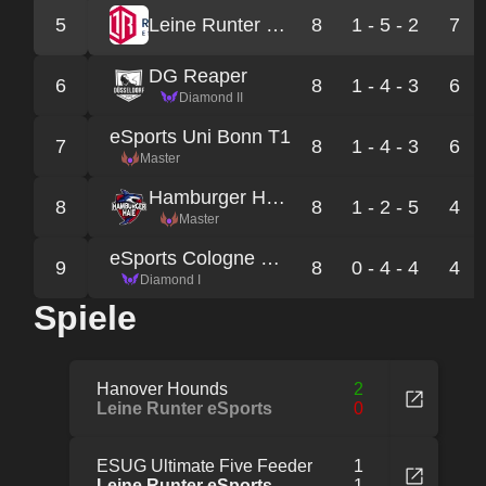
5
Leine Runter eSports
8
1 - 5 - 2
7
DG Reaper
6
8
1 - 4 - 3
6
Diamond II
eSports Uni Bonn T1
7
8
1 - 4 - 3
6
Master
Hamburger Haie Red
8
8
1 - 2 - 5
4
Master
eSports Cologne Red
9
8
0 - 4 - 4
4
Diamond I
Spiele
Hanover Hounds
2
Leine Runter eSports
0
ESUG Ultimate Five Feeder
1
Leine Runter eSports
1