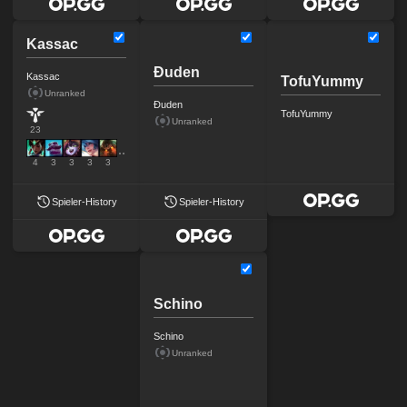
Kassac
Ðuden
Kassac
TofuYummy
Unranked
Ðuden
TofuYummy
Unranked
23
4
3
3
3
3
Spieler-History
Spieler-History
Schino
Schino
Unranked