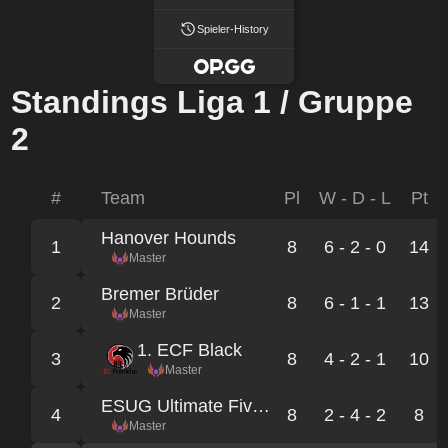
Spieler-History
Standings Liga 1 / Gruppe
2
#
Team
Pl
W - D - L
Pt
Hanover Hounds
1
8
6 - 2 - 0
14
Master
Bremer Brüder
2
8
6 - 1 - 1
13
Master
1. ECF Black
3
8
4 - 2 - 1
10
Master
ESUG Ultimate Five Feeder
4
8
2 - 4 - 2
8
Master