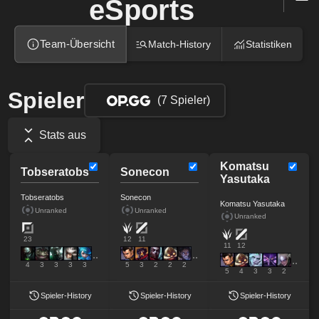
eSports
Team-Übersicht
Match-History
Statistiken
Spieler
(7 Spieler)
Stats aus
Komatsu
Tobseratobs
Sonecon
Yasutaka
Tobseratobs
Sonecon
Komatsu Yasutaka
Unranked
Unranked
Unranked
23
12
11
11
12
4
3
3
3
3
5
3
2
2
2
5
4
3
3
2
Spieler-History
Spieler-History
Spieler-History