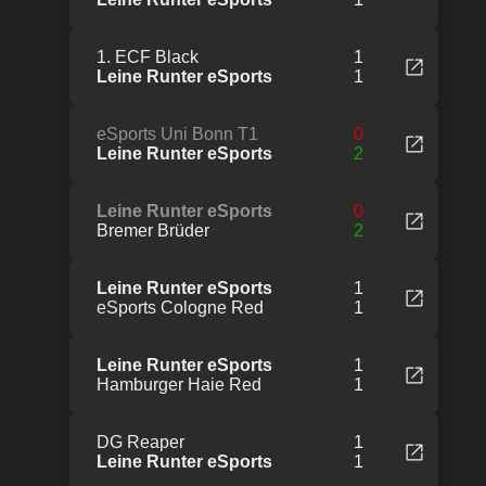
1. ECF Black
1
Leine Runter eSports
1
eSports Uni Bonn T1
0
Leine Runter eSports
2
Leine Runter eSports
0
Bremer Brüder
2
Leine Runter eSports
1
eSports Cologne Red
1
Leine Runter eSports
1
Hamburger Haie Red
1
DG Reaper
1
Leine Runter eSports
1