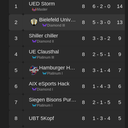
UED Storm
1
8
6 - 2 - 0
14
Master
Bielefeld University Gaming
2
8
5 - 3 - 0
13
Diamond III
Shiller chiller
3
8
3 - 3 - 2
9
Diamond II
UE Clausthal
4
8
2 - 5 - 1
9
Platinum III
Hamburger Haie Black
5
8
3 - 1 - 4
7
Platinum I
AIX eSports Hack
6
8
1 - 4 - 3
6
Diamond I
Siegen Bisons Purple
7
8
2 - 1 - 5
5
Platinum I
8
UBT 5Kopf
8
1 - 3 - 4
5