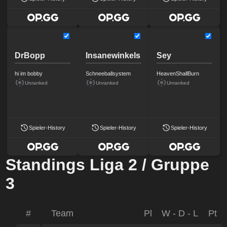
DrBopp
Insanewinkels
Sey
hi im bobby
Schneeballsystem
HeavenShallBurn
Unranked
Unranked
Unranked
Spieler-History
Spieler-History
Spieler-History
Standings Liga 2 / Gruppe
3
#
Team
Pl
W - D - L
Pt