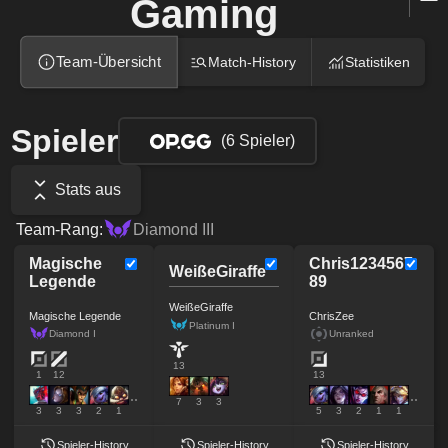
Gaming
Team-Übersicht
Match-History
Statistiken
Spieler
(6 Spieler)
Stats aus
Team-Rang:
Diamond III
Magische
Chris1234567
WeißeGiraffe
Legende
89
WeißeGiraffe
Magische Legende
ChrisZee
Platinum I
Diamond I
Unranked
13
1
12
13
7
3
3
3
3
3
2
1
5
3
2
1
1
Spieler-History
Spieler-History
Spieler-History